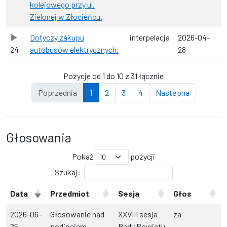
kolejowego przy ul.
Zielonej w Złocieńcu.
Dotyczy zakupu
interpelacja
2026-04-
24
autobusów elektrycznych.
28
Pozycje od 1 do 10 z 31 łącznie
Poprzednia
1
2
3
4
Następna
Głosowania
Pokaż
pozycji
Szukaj:
Data
Przedmiot
Sesja
Głos
2026-06-
Głosowanie nad
XXVIII sesja
za
25
podjęciem
Rady Powiatu