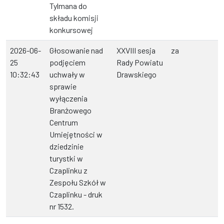
Tylmana do
składu komisji
konkursowej
2026-06-
Głosowanie nad
XXVIII sesja
za
25
podjęciem
Rady Powiatu
10:32:43
uchwały w
Drawskiego
sprawie
wyłączenia
Branżowego
Centrum
Umiejętności w
dziedzinie
turystki w
Czaplinku z
Zespołu Szkół w
Czaplinku - druk
nr 1532.