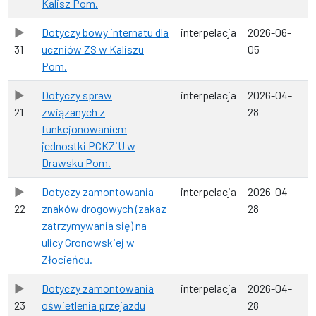
Kalisz Pom.
Dotyczy bowy internatu dla
interpelacja
2026-06-
31
uczniów ZS w Kaliszu
05
Pom.
Dotyczy spraw
interpelacja
2026-04-
21
związanych z
28
funkcjonowaniem
jednostki PCKZiU w
Drawsku Pom.
Dotyczy zamontowania
interpelacja
2026-04-
22
znaków drogowych (zakaz
28
zatrzymywania się) na
ulicy Gronowskiej w
Złocieńcu.
Dotyczy zamontowania
interpelacja
2026-04-
23
oświetlenia przejazdu
28