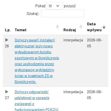
Pokaż
pozycji
Szukaj:
Data
Lp.
Temat
Rodzaj
wpływu
Dotyczy awarii instalacji
interpelacja
2026-06-
26
elektrycznej przy nowo
05
wybudowanym boisku
sportowym w Gogółczynie
oraz uszkodzenia przez
wykonawcę wykładziny
ścian w toaletach ZS w
Gogółczynie.
Dotyczy odpowiedzi
interpelacja
2026-06-
27
udzielonej w sprawie
05
związanej z
funkcjonowaniem PCKZiU