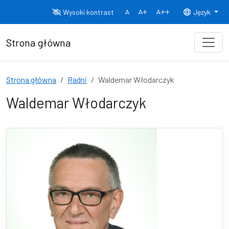
Przejdź do treści
Wysoki kontrast
Język
Normalny rozmiar czcionki
Rozmiar czcionki 150%
Rozmiar czcionki
Strona główna
Strona główna
Radni
Waldemar Włodarczyk
Waldemar Włodarczyk