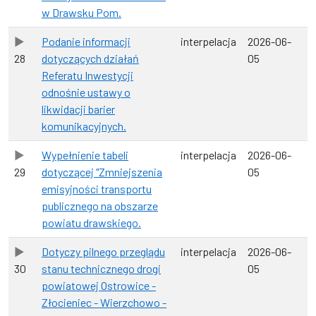
w Drawsku Pom.
Podanie informacji
interpelacja
2026-06-
28
dotyczących działań
05
Referatu Inwestycji
odnośnie ustawy o
likwidacji barier
komunikacyjnych.
Wypełnienie tabeli
interpelacja
2026-06-
29
dotyczącej "Zmniejszenia
05
emisyjności transportu
publicznego na obszarze
powiatu drawskiego.
Dotyczy pilnego przeglądu
interpelacja
2026-06-
30
stanu technicznego drogi
05
powiatowej Ostrowice -
Złocieniec - Wierzchowo -