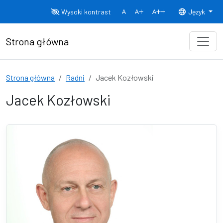
Przejdź do treści
Wysoki kontrast
Język
Normalny rozmiar czcionki
Rozmiar czcionki 150%
Rozmiar czcionki
Strona główna
Strona główna
Radni
Jacek Kozłowski
Jacek Kozłowski