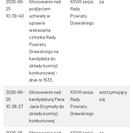
2026-06-
Głosowanie nad
XXVIII sesja
za
25
podjęciem
Rady
10:39:40
uchwały w
Powiatu
sprawie
Drawskiego
wskazania
członka Rady
Powiatu
Drawskiego na
kandydata do
składu komisji
konkursowej -
druk nr 1533.
2026-06-
Głosowanie nad
XXVIII sesja
wstrzymujący
25
kandydaturą Pana
Rady
się
10:38:27
Jana Grzymały do
Powiatu
składu komisji
Drawskiego
konkursowej
2026-06-
Głosowanie nad
XXVIII sesja
za