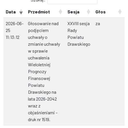
Data
Przedmiot
Sesja
Głos
2026-06-
Głosowanie nad
XXVIII sesja
za
25
podjęciem
Rady
11:13:12
uchwały o
Powiatu
zmianie uchwały
Drawskiego
w sprawie
uchwalenia
Wieloletniej
Prognozy
Finansowej
Powiatu
Drawskiego na
lata 2026-2042
wraz z
objaśnieniami -
druk nr 1519.